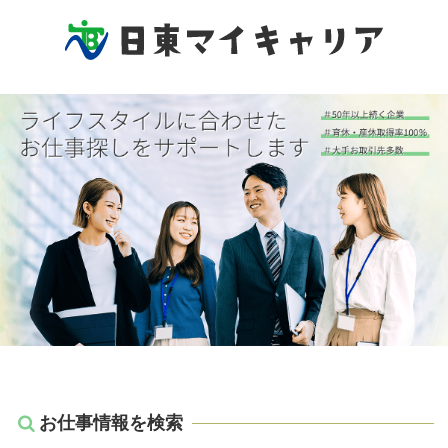
コ
ン
テ
ン
日東マイキャリア
ツ
本
文
へ
ス
キ
ッ
プ
お仕事情報を検索