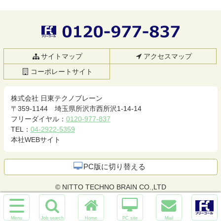
ン
ー
テ
ジ
ン
の
ツ
先
0120-977-837
本
頭
文
へ
サイトマップ
アクセスマップ
の
戻
コーポレートサイト
先
る
頭
へ
株式会社 日東テクノブレーン
戻
〒359-1144 埼玉県所沢市西所沢1-14-14
る
フリーダイヤル：
0120-977-837
TEL：
04-2922-5359
本社WEBサイト
PC版に切り替える
© NITTO TECHNO BRAIN CO.,LTD
サ
イ
お
ホ
PC
メ