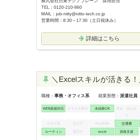
株式会社日東テクノブレーン 採用担当
TEL：0120-210-860
MAIL：job-nitty@nitto-tech.co.jp
営業時間：8:30～17:30（土日祝休み）
詳細はこちら
＼Excelスキルが活きる
職種：
事務・オフィス系
就業形態：
派遣社員
WEB面接対応
おすすめ案件
未経験OK
昇給・賞与あ
り
大手企業
官公庁
時短勤務
交通費
ルーティン
英語力
excel
資格支援