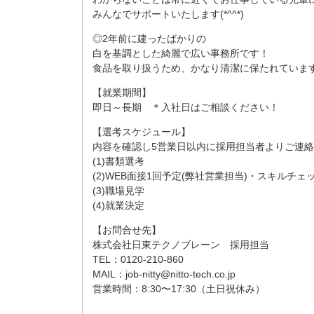
みんなでサポートいたします(*^^*)
◎2年前に建ったばかりの
白を基調とした綺麗で広い事務所です！
食品を取り扱うため、かなり清潔に保たれていま
【就業期間】
即日～長期 ＊入社日はご相談ください！
【選考スケジュール】
内容を確認し5営業日以内に採用担当者よりご連
(1)書類選考
(2)WEB面接1回予定(弊社営業担当)・スキルチェ
(3)職場見学
(4)就業決定
【お問合せ先】
株式会社日東テクノブレーン 採用担当
TEL：0120-210-860
MAIL：job-nitty@nitto-tech.co.jp
営業時間：8:30〜17:30（土日祝休み）