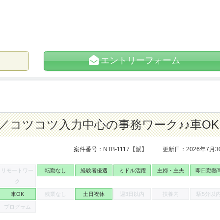
エントリーフォーム
！／コツコツ入力中心の事務ワーク♪♪車OK
案件番号：NTB-1117【派】
更新日：2026年7月3
リモートワー
転勤なし
経験者優遇
ミドル活躍
主婦・主夫
即日勤務
ク
車OK
残業なし
土日祝休
週3日以内
扶養内
駅5分以
プログラム