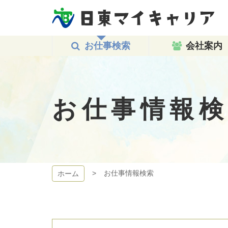
コ
ン
テ
日東マイキャリア
ン
現在のページ
お仕事検索
会社案内
ツ
本
文
へ
ス
お仕事情報
キ
ッ
プ
お仕事情報検索
ホーム