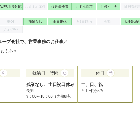
WEB面接対応
おすすめ案件
経験者優遇
ミドル活躍
主婦・主夫
即日勤務
車OK
残業なし
土日祝休
週3日以内
扶養内
駅5分以
プログラム
ループ会社で、営業事務のお仕事／
でも安心＊
就業日・時間
休日
残業なし、土日祝日休み
土、日、祝
長期
＊土日祝休み
9：00～18：00（実働8時間/休憩60分）