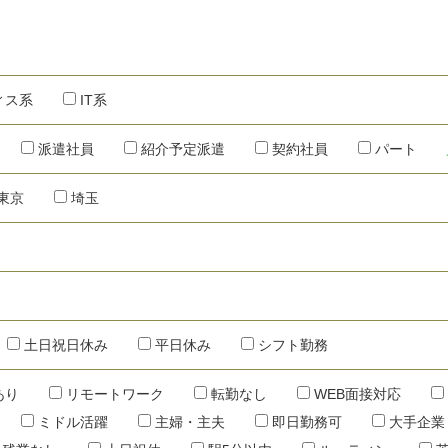
ィス系
IT系
派遣社員
紹介予定派遣
契約社員
パート
東京
埼玉
土日祝日休み
平日休み
シフト勤務
あり
リモートワーク
転勤なし
WEB面接対応
ミドル活躍
主婦・主夫
即日勤務可
大手企業