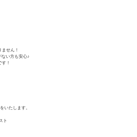
りません！
がない方も安心♪
です！
絡をいたします。
テスト