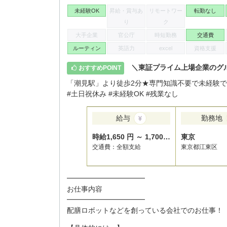
未経験OK
昇給・賞与あ
リモートワー
転勤なし
り
ク
大手企業
官公庁
時短勤務
交通費
ルーティン
英語力
excel
資格支援
＼東証プライム上場企業のグ
おすすめPOINT
「潮見駅」より徒歩2分★専門知識不要で未経験
#土日祝休み #未経験OK #残業なし
給与
勤務地
時給1,650 円 ～ 1,700 円
東京
交通費：全額支給
東京都江東区
━━━━━━━━━━━
お仕事内容
━━━━━━━━━━━
配膳ロボットなどを創っている会社でのお仕事！