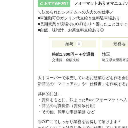
フォーマットあり★マニュア
おすすめPOINT
＼決められたシステムへの入力のお仕事／
■車通勤可◎ガソリン代支給＆無料駐車場あり
■長期就業＆現場でのOJTあり＊困ったことはすぐ
■白飯・味噌汁・お茶無料支給あり◎
給与
勤務地
時給1,300円～＋交通費
埼玉
交通費：全額支給
埼玉県大里郡寄
大手スーパーで販売しているお惣菜などを作る会
新商品の「マニュアル」や「仕様書」を作成するお
具体的には…
・資料をもとに、決まったExcelフォーマットへ入
・商品の写真撮影（資料添付用）
・その他、簡単な事務業務 など
◎OJTにてしっかり業務を習得して頂けます＊
わからないことは常に近くでお仕事している先輩