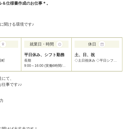
ル＆仕様書作成のお仕事＊。
に聞ける環境です♪
就業日・時間
休日
平日休み、シフト勤務
土、日、祝
居町
長期
◇土日祝休み ◇平日シフト制 ＼＼希望休や希望長期休暇も別途相談しやすい環境です！／／
9:00～16:00 (実働6時間/休憩1時間)
社にて、
仕事です♪♪
力
に聞けば大丈夫です！