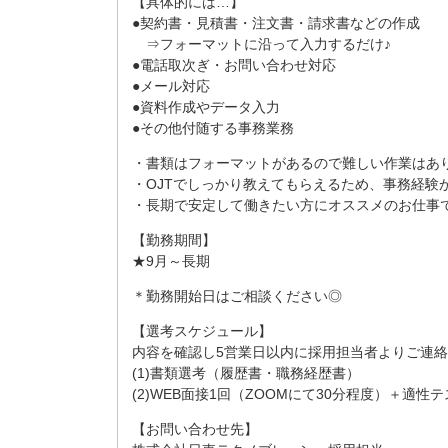
【具体的には…】
●契約書・見積書・注文書・請求書などの作成
⇒フォーマットに沿って入力するだけ♪
●電話取次ぎ・お問い合わせ対応
●メール対応
●資料作成やデータ入力
●その他付随する事務業務
・書類はフォーマットがあるので難しい作業はあ
・OJTでしっかり教えてもらえるため、事務経験
・長期で安定して働きたい方にオススメのお仕事
【
勤務期間
】
★9月～長期
＊勤務開始日はご相談ください◎
【選考スケジュール】
内容を確認し5営業日以内に採用担当者よりご連
(1)書類選考（履歴書・職務経歴書）
(2)WEB面接1回（ZOOMにて30分程度）＋適性
【お問い合わせ先】