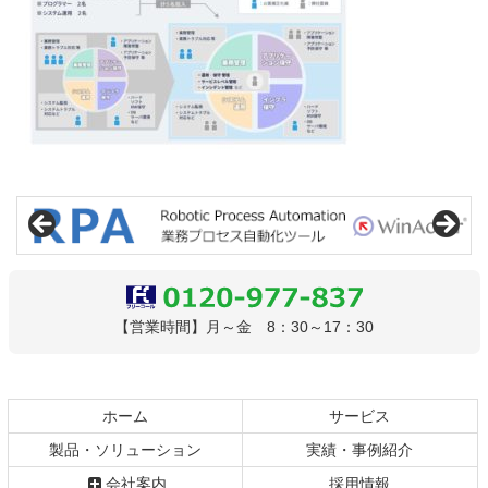
コ
ペ
ン
ー
テ
ジ
ン
の
ツ
先
本
頭
文
へ
0120-977-837
【営業時間】月～金 8：30～17：30
の
戻
先
る
頭
へ
ホーム
サービス
戻
製品・ソリューション
実績・事例紹介
る
会社案内
採用情報