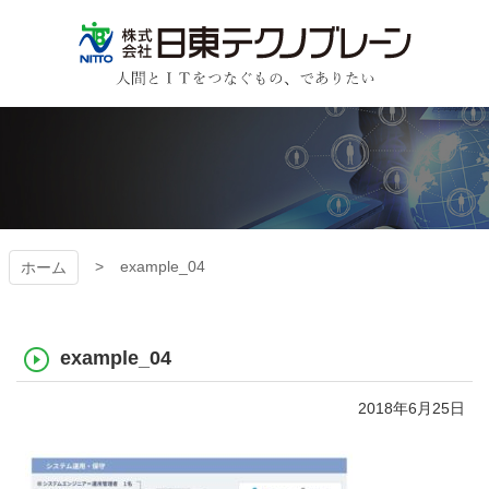
コ
ン
テ
ン
日東テクノブレーン
ツ
本
文
へ
ス
キ
ッ
プ
example_04
ホーム
example_04
2018年6月25日