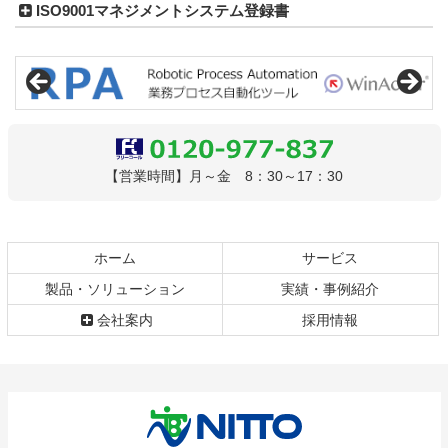
ISO9001マネジメントシステム登録書
コ
ペ
ン
ー
テ
ジ
ン
の
ツ
先
本
頭
0120-977-837
【営業時間】月～金 8：30～17：30
文
へ
の
戻
先
る
頭
ホーム
サービス
へ
戻
製品・ソリューション
実績・事例紹介
る
会社案内
採用情報