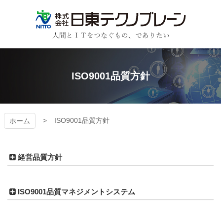
コ
ン
テ
ン
日東テクノブレーン
ツ
本
文
ISO9001品質方針
へ
ス
キ
ッ
プ
ISO9001品質方針
ホーム
経営品質方針
ISO9001品質マネジメントシステム