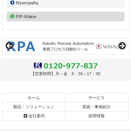
Myempathy
PIP-Maker
コ
ペ
ン
ー
テ
ジ
ン
の
ツ
先
本
頭
文
へ
0120-977-837
【営業時間】月～金 8：30～17：30
の
戻
先
る
頭
へ
ホーム
サービス
戻
る
製品・ソリューション
実績・事例紹介
会社案内
採用情報