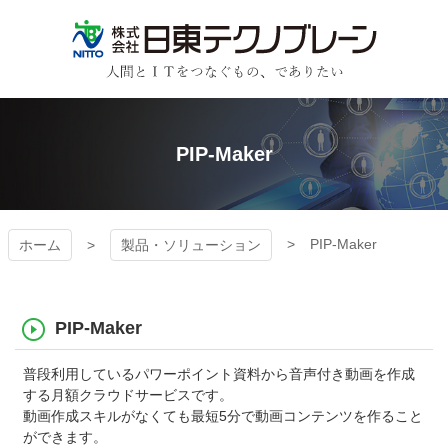
コ
ン
テ
ン
日東テクノブレーン
ツ
本
文
PIP-Maker
へ
ス
キ
ッ
プ
PIP-Maker
ホーム
製品・ソリューション
PIP-Maker
普段利用しているパワーポイント資料から音声付き動画を作成
する月額クラウドサービスです。
動画作成スキルがなくても最短5分で動画コンテンツを作ること
ができます。