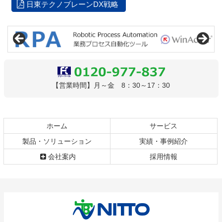
日東テクノブレーンDX戦略
コ
ペ
ン
ー
テ
ジ
ン
の
ツ
先
本
頭
0120-977-837
【営業時間】月～金 8：30～17：30
文
へ
の
戻
先
る
頭
ホーム
サービス
へ
戻
製品・ソリューション
実績・事例紹介
る
会社案内
採用情報