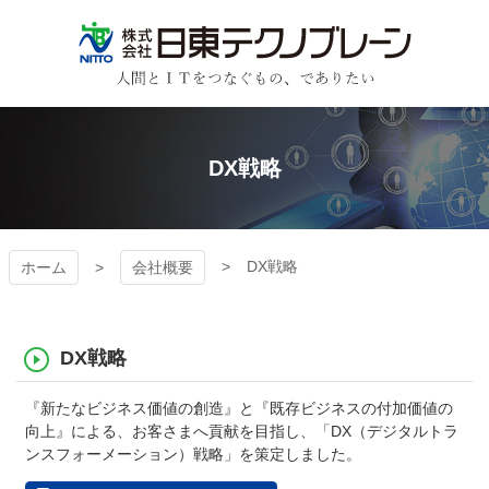
コ
ン
テ
ン
日東テクノブレーン
ツ
本
文
DX戦略
へ
ス
キ
ッ
プ
DX戦略
ホーム
会社概要
DX戦略
『新たなビジネス価値の創造』と『既存ビジネスの付加価値の
向上』による、お客さまへ貢献を目指し、「DX（デジタルトラ
ンスフォーメーション）戦略」を策定しました。