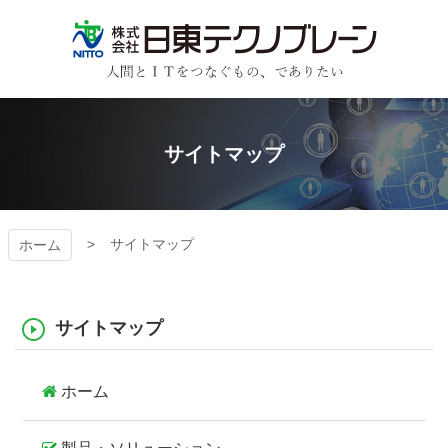
コ
ン
テ
ン
日東テクノブレーン
ツ
本
文
サイトマップ
へ
ス
キ
ッ
プ
サイトマップ
ホーム
サイトマップ
ホーム