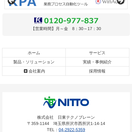
テ
ジ
ン
の
ツ
先
本
頭
文
へ
0120-977-837
【営業時間】月～金 8：30～17：30
の
戻
先
る
頭
へ
ホーム
サービス
戻
製品・ソリューション
実績・事例紹介
る
会社案内
採用情報
株式会社
株式会社 日東テクノブレーン
〒359-1144 埼玉県所沢市西所沢1-14-14
日東テクノ
TEL：
04-2922-5359