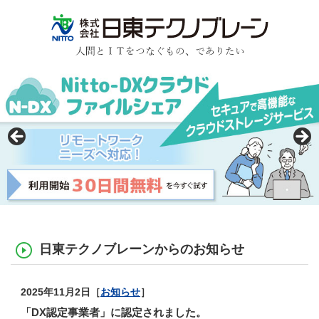
コ
ン
テ
ン
日東テクノブレーン
ツ
本
文
へ
ス
キ
ッ
プ
日東テクノブレーンからのお知らせ
2025年11月2日［
お知らせ
］
「DX認定事業者」に認定されました。