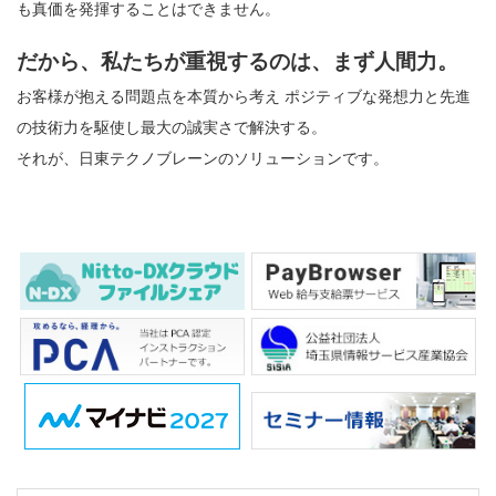
も真価を発揮することはできません。
だから、私たちが重視するのは、まず人間力。
お客様が抱える問題点を本質から考え
ポジティブな発想力と先進
の技術力を駆使し最大の誠実さで解決する。
それが、日東テクノブレーンのソリューションです。
コ
ペ
ン
ー