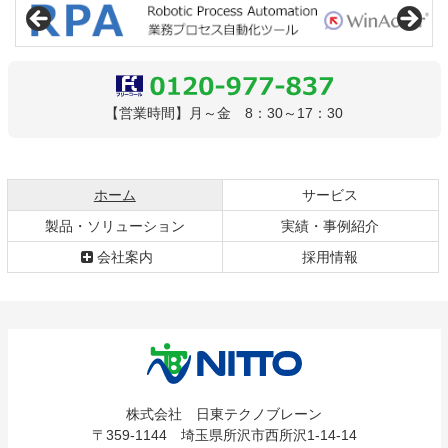
テ
ジ
ン
の
ツ
先
本
頭
文
へ
0120-977-837
【営業時間】月～金 8：30～17：30
の
戻
先
る
頭
へ
現在のページ
ホーム
サービス
戻
製品・ソリューション
実績・事例紹介
る
会社案内
採用情報
株式会社
株式会社 日東テクノブレーン
〒359-1144 埼玉県所沢市西所沢1-14-14