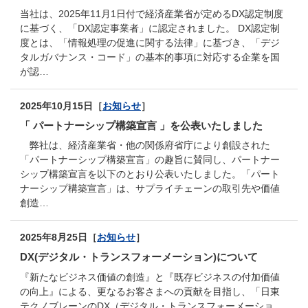
当社は、2025年11月1日付で経済産業省が定めるDX認定制度
に基づく、「DX認定事業者」に認定されました。 DX認定制
度とは、「情報処理の促進に関する法律」に基づき、「デジ
タルガバナンス・コード」の基本的事項に対応する企業を国
が認…
2025年10月15日［
お知らせ
］
「 パートナーシップ構築宣言 」を公表いたしました
弊社は、経済産業省・他の関係府省庁により創設された
「パートナーシップ構築宣言」の趣旨に賛同し、パートナー
シップ構築宣言を以下のとおり公表いたしました。「パート
ナーシップ構築宣言」は、サプライチェーンの取引先や価値
創造…
2025年8月25日［
お知らせ
］
DX(デジタル・トランスフォーメーション)について
『新たなビジネス価値の創造』と『既存ビジネスの付加価値
の向上』による、更なるお客さまへの貢献を目指し、「日東
テクノブレーンのDX（デジタル・トランスフォーメーショ