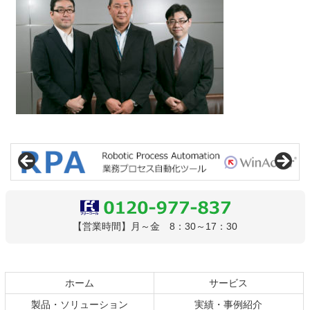
コ
ペ
ン
ー
テ
ジ
ン
の
ツ
先
本
頭
文
へ
0120-977-837
【営業時間】月～金 8：30～17：30
の
戻
先
る
頭
へ
ホーム
サービス
戻
製品・ソリューション
実績・事例紹介
る