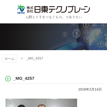
コ
ン
テ
ン
日東テクノブレーン
ツ
本
文
へ
ス
キ
ッ
プ
_MG_4257
ホーム
_MG_4257
2018年2月14日