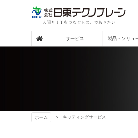
コ
ン
テ
ン
ツ
日東テクノブレー
本
サービス
製品・ソリュ
文
ン
へ
ス
キ
ッ
プ
キッティングサービス
ホーム