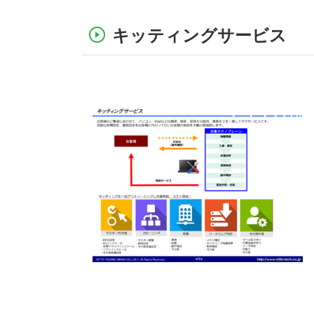
キッティングサービス
コ
ペ
ン
ー
テ
ジ