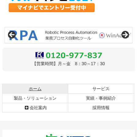
コ
ペ
ン
ー
テ
ジ
ン
の
ツ
先
本
頭
文
へ
0120-977-837
【営業時間】月～金 8：30～17：30
の
戻
先
る
頭
へ
現在のページ
ホーム
サービス
戻
製品・ソリューション
実績・事例紹介
る
会社案内
採用情報