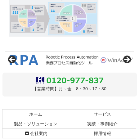
コ
ペ
ン
ー
テ
ジ
ン
の
ツ
先
本
頭
文
へ
0120-977-837
【営業時間】月～金 8：30～17：30
の
戻
先
る
頭
へ
ホーム
サービス
戻
製品・ソリューション
実績・事例紹介
る
会社案内
採用情報