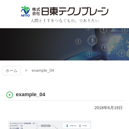
コ
ン
テ
ン
日東テクノブレーン
ツ
本
文
へ
ス
キ
ッ
プ
example_04
ホーム
example_04
2018年6月19日