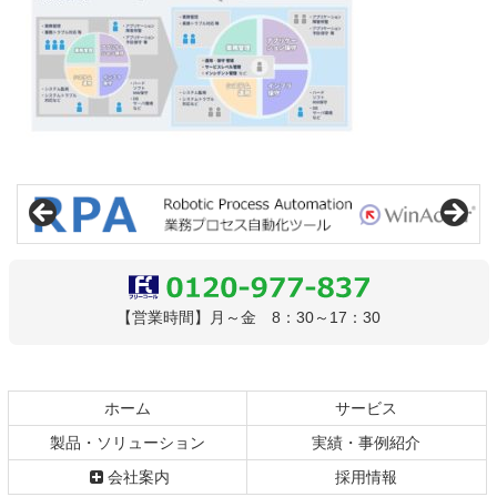
コ
ペ
ン
ー
テ
ジ
ン
の
ツ
先
本
頭
文
へ
0120-977-837
【営業時間】月～金 8：30～17：30
の
戻
先
る
頭
へ
ホーム
サービス
戻
製品・ソリューション
実績・事例紹介
る
会社案内
採用情報