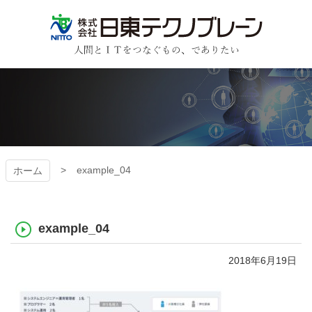
コ
ン
テ
ン
日東テクノブレーン
ツ
本
文
へ
ス
キ
ッ
プ
example_04
ホーム
example_04
2018年6月19日