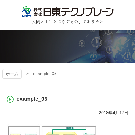
コ
ン
テ
ン
日東テクノブレーン
ツ
本
文
へ
ス
キ
ッ
プ
example_05
ホーム
example_05
2018年4月17日