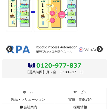
コ
ペ
ン
ー
テ
ジ
ン
の
ツ
先
本
頭
文
へ
0120-977-837
【営業時間】月～金 8：30～17：30
の
戻
先
る
頭
へ
ホーム
サービス
戻
製品・ソリューション
実績・事例紹介
る
会社案内
採用情報