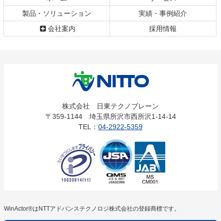
戻
製品・ソリューション
実績・事例紹介
る
会社案内
採用情報
株式会社
株式会社 日東テクノブレーン
〒359-1144 埼玉県所沢市西所沢1-14-14
日東テクノ
TEL：
04-2922-5359
ブレーン
WinActor®はNTTアドバンステクノロジ株式会社の登録商標です。