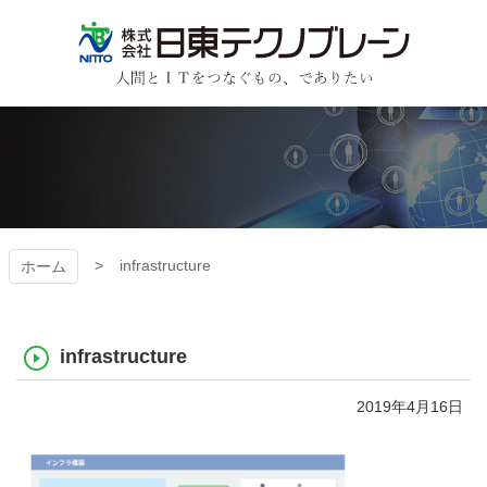
コ
ン
テ
ン
日東テクノブレーン
ツ
本
文
へ
ス
キ
ッ
プ
infrastructure
ホーム
infrastructure
2019年4月16日