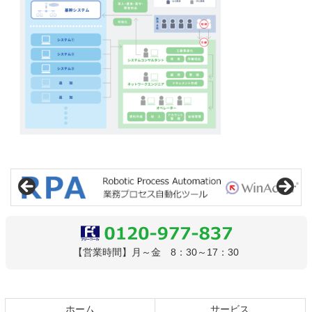
コ
ペ
ン
ー
テ
ジ
ン
の
ツ
先
本
頭
文
へ
0120-977-837
【営業時間】月～金 8：30～17：30
の
戻
先
る
頭
へ
ホーム
サービス