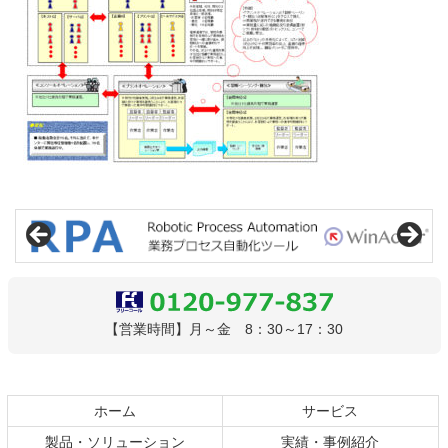
コ
ペ
ン
ー
テ
ジ
ン
の
ツ
先
本
頭
文
へ
0120-977-837
【営業時間】月～金 8：30～17：30
の
戻
先
る
頭
へ
ホーム
サービス
戻
製品・ソリューション
実績・事例紹介
る