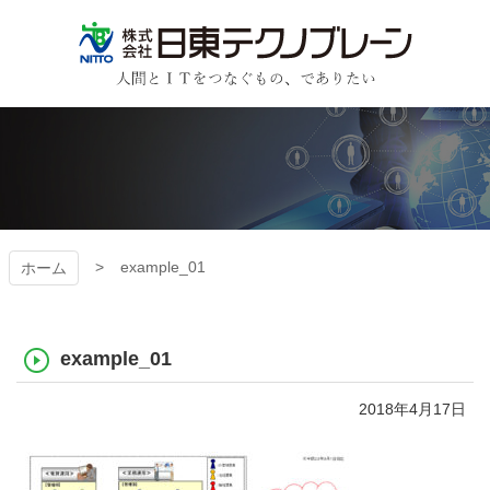
コ
ン
テ
ン
日東テクノブレーン
ツ
本
文
へ
ス
キ
ッ
プ
example_01
ホーム
example_01
2018年4月17日