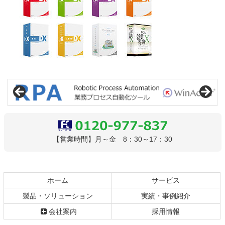
コ
ペ
ン
ー
テ
ジ
ン
の
ツ
先
本
頭
文
へ
0120-977-837
【営業時間】月～金 8：30～17：30
の
戻
先
る
頭
へ
ホーム
サービス
戻
製品・ソリューション
実績・事例紹介
る
会社案内
採用情報