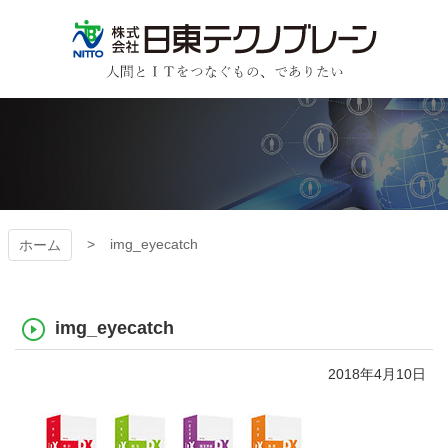
コ
ン
テ
ン
日東テクノブレーン
ツ
本
文
へ
ス
キ
ッ
プ
img_eyecatch
ホーム
img_eyecatch
2018年4月10日