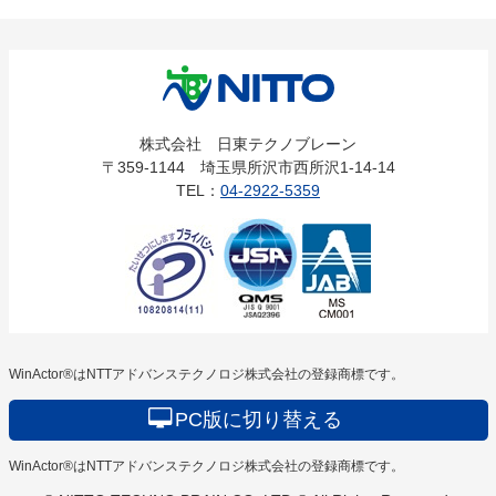
株式会社
株式会社 日東テクノブレーン
〒359-1144 埼玉県所沢市西所沢1-14-14
日東テクノ
TEL：
04-2922-5359
ブレーン
WinActor®はNTTアドバンステクノロジ株式会社の登録商標です。
PC版に切り替える
WinActor®はNTTアドバンステクノロジ株式会社の登録商標です。